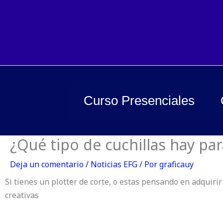
Ir
al
contenido
Curso Presenciales
¿Qué tipo de cuchillas hay par
Deja un comentario
/
Noticias EFG
/ Por
graficauy
Si tienes un plotter de corte, o estas pensando en adquiri
creativas