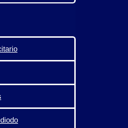
itario
s
 diodo