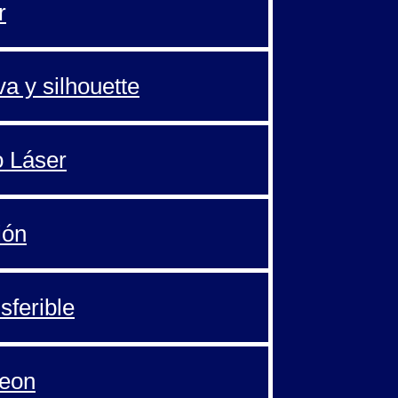
r
va y silhouette
o Láser
ión
sferible
Neon