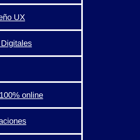
seño UX
Digitales
100% online
aciones