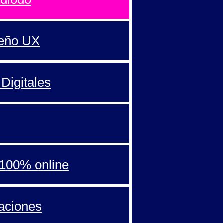
seño UX
Digitales
100% online
aciones