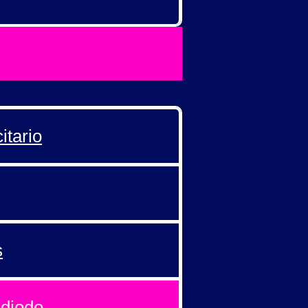
itario
s
 diodo