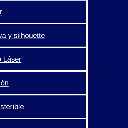
r
va y silhouette
o Láser
ión
sferible