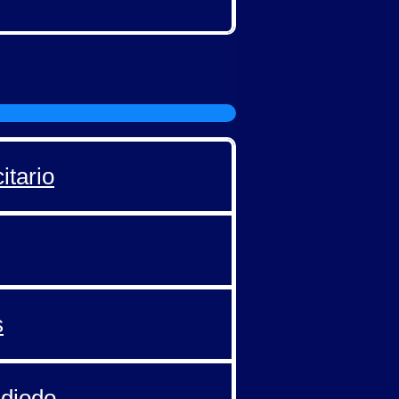
itario
s
 diodo