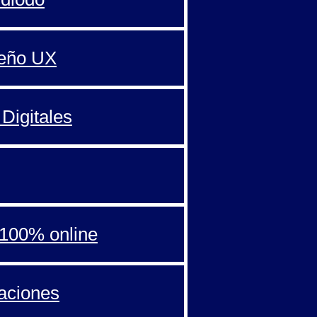
seño UX
Digitales
100% online
aciones