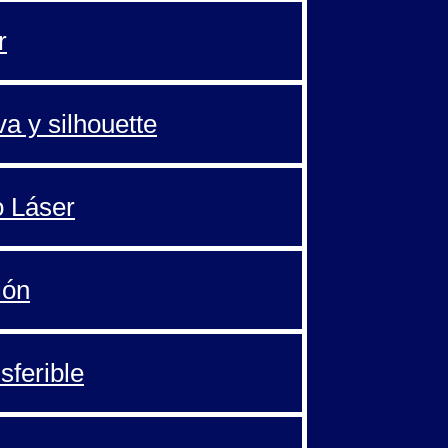
r
va y silhouette
o Láser
ión
sferible