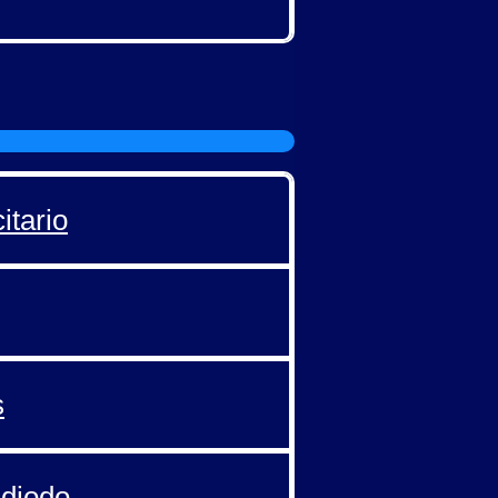
itario
s
 diodo