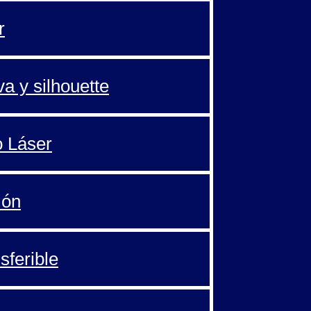
r
va y silhouette
o Láser
ión
sferible