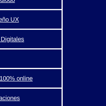
seño UX
Digitales
100% online
aciones