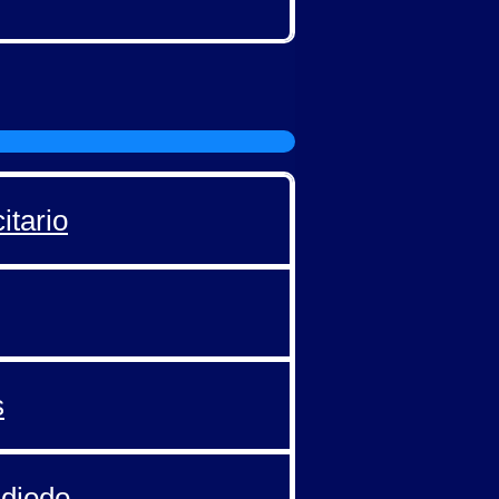
itario
s
 diodo