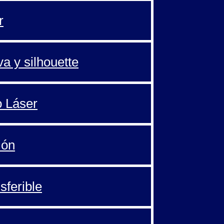
r
va y silhouette
o Láser
ión
sferible