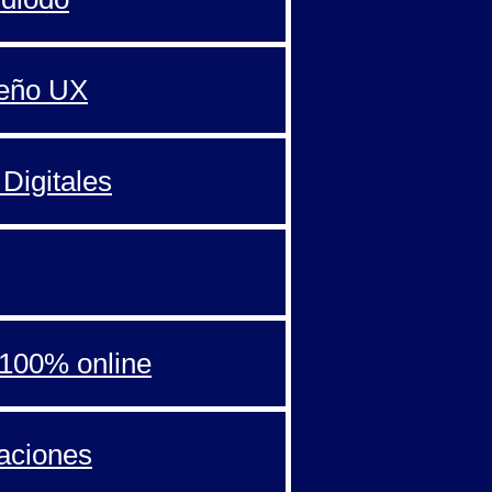
seño UX
Digitales
100% online
aciones