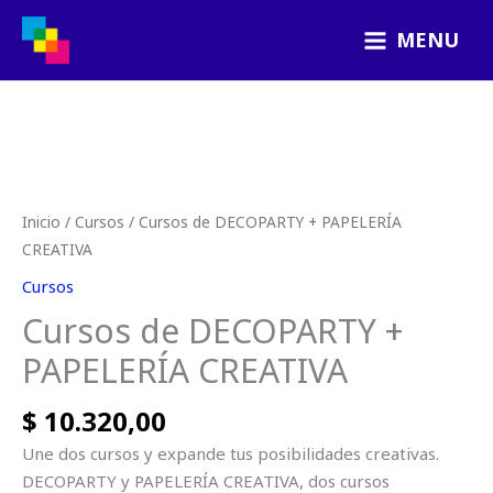
Ir
MENU
al
contenido
Cursos
de
DECOPARTY
Inicio
/
Cursos
/ Cursos de DECOPARTY + PAPELERÍA
+
CREATIVA
PAPELERÍA
Cursos
CREATIVA
Cursos de DECOPARTY +
cantidad
PAPELERÍA CREATIVA
$
10.320,00
Une dos cursos y expande tus posibilidades creativas.
DECOPARTY y PAPELERÍA CREATIVA, dos cursos