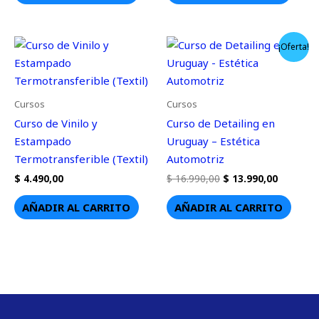
El
El
¡Oferta!
precio
precio
original
actual
era:
es:
$ 16.990,00.
$ 13.990
Cursos
Cursos
Curso de Vinilo y
Curso de Detailing en
Estampado
Uruguay – Estética
Termotransferible (Textil)
Automotriz
$
4.490,00
$
16.990,00
$
13.990,00
AÑADIR AL CARRITO
AÑADIR AL CARRITO