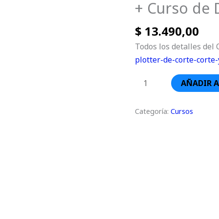
+ Curso de 
Plotter
de
$
13.490,00
Corte
+
Todos los detalles del
Curso
plotter-de-corte-corte-
de
AÑADIR A
Diseño
Gráfico
cantidad
Categoría:
Cursos
El
precio
original
era:
$ 6.890,