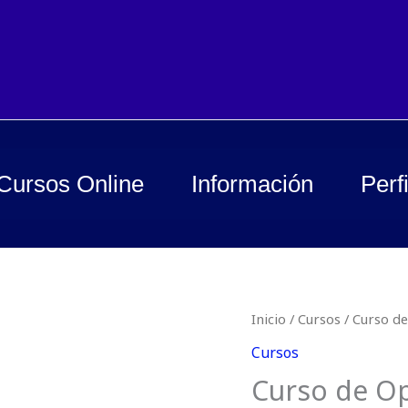
Cursos Online
Información
Perfi
Curso
Inicio
/
Cursos
/ Curso de
de
Cursos
Operador/a
Curso de Op
en