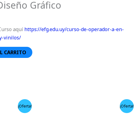
Diseño Gráfico
 Curso aquí
https://efg.edu.uy/curso-de-operador-a-en-
y-vinilos/
L CARRITO
El
El
El
¡Oferta!
¡Oferta!
precio
precio
precio
actual
original
actual
es:
era:
es:
00.
$ 5.690,00.
$ 10.890,00.
$ 7.890,00.