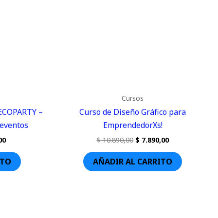
Cursos
DECOPARTY –
Curso de Diseño Gráfico para
 eventos
EmprendedorXs!
00
$
10.890,00
$
7.890,00
ITO
AÑADIR AL CARRITO