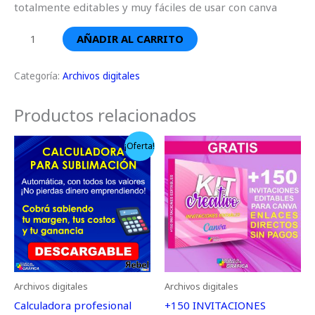
totalmente editables y muy fáciles de usar con canva
AÑADIR AL CARRITO
Categoría:
Archivos digitales
Productos relacionados
El
El
¡Oferta!
precio
precio
original
actual
era:
es:
$ 590,00.
$ 275,00.
Archivos digitales
Archivos digitales
Calculadora profesional
+150 INVITACIONES