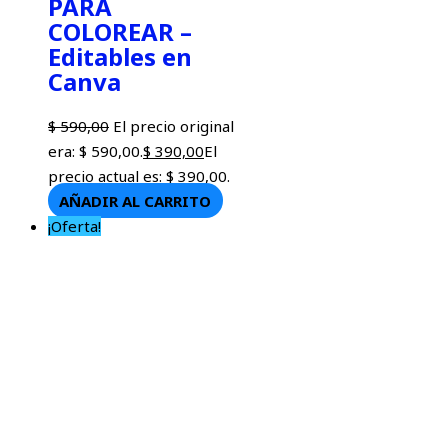
PARA
COLOREAR –
Editables en
Canva
$
590,00
El precio original
era: $ 590,00.
$
390,00
El
precio actual es: $ 390,00.
AÑADIR AL CARRITO
¡Oferta!