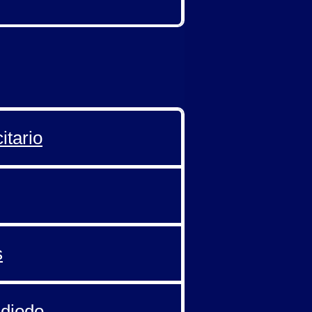
itario
s
 diodo