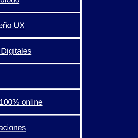
seño UX
Digitales
100% online
aciones