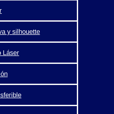
r
va y silhouette
o Láser
ión
sferible