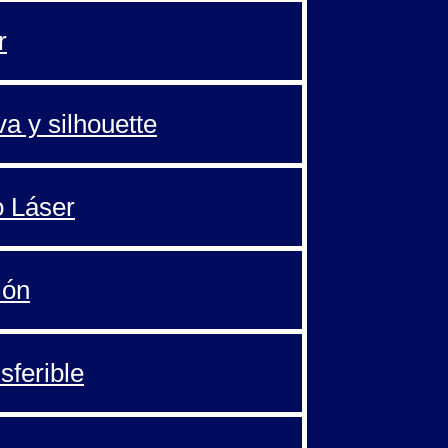
r
va y silhouette
o Láser
ión
sferible