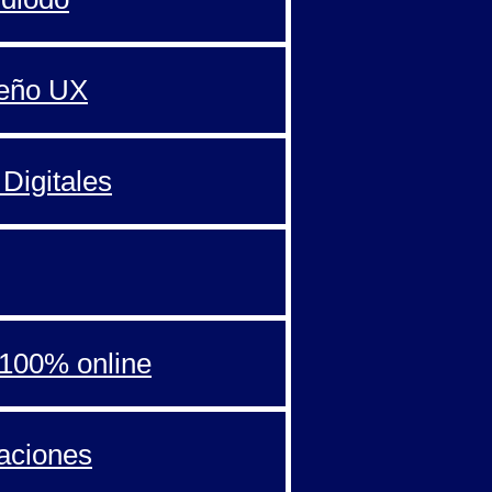
seño UX
Digitales
100% online
aciones