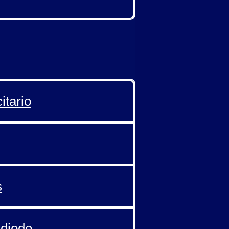
itario
s
 diodo