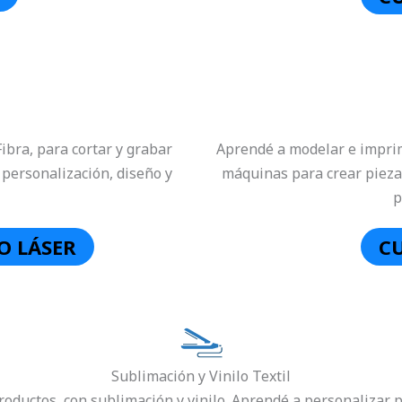
ibra, para cortar y grabar
Aprendé a modelar e imprim
personalización, diseño y
máquinas para crear piezas
p
O LÁSER
CU
Sublimación y Vinilo Textil
roductos, con sublimación y vinilo. Aprendé a personalizar 