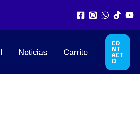
CO
NT
l
Noticias
Carrito
ACT
O