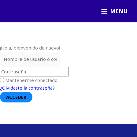
Ir
MENU
al
contenido
¡Hola, bienvenido de nuevo!
Mantenerme conectado
¿Olvidaste la contraseña?
ACCEDER