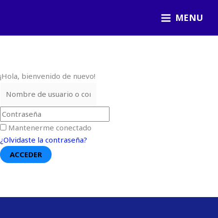
Ir
MENU
al
contenido
¡Hola, bienvenido de nuevo!
Mantenerme conectado
¿Olvidaste la contraseña?
ACCEDER