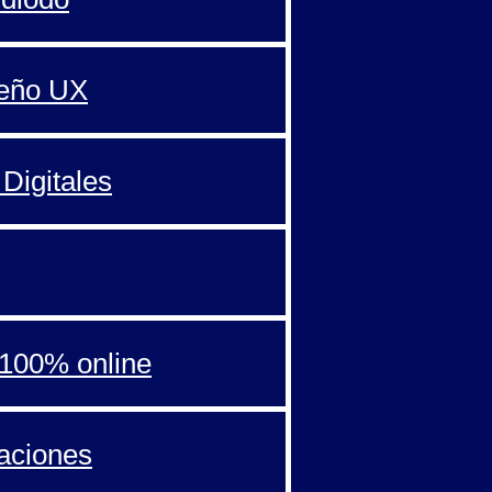
seño UX
Digitales
100% online
aciones