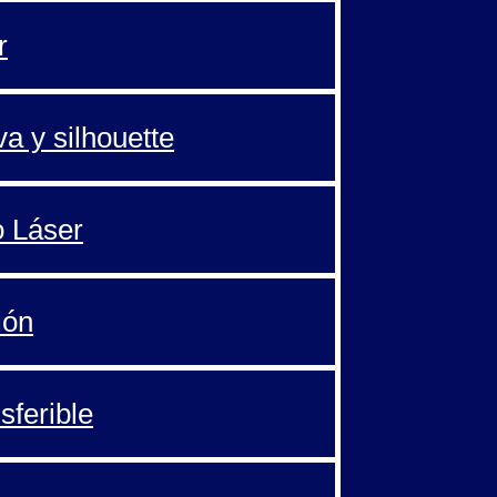
r
va y silhouette
o Láser
ión
sferible