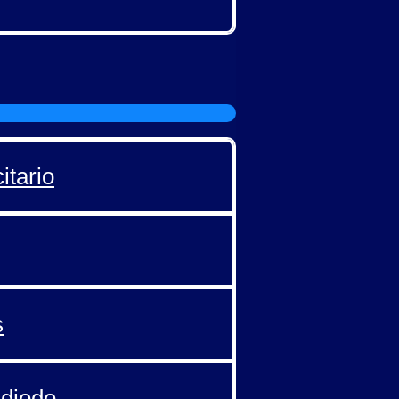
itario
s
 diodo