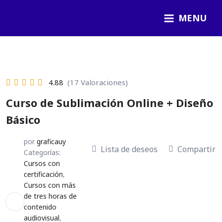
Ir
MENU
al
contenido
4.88
(17 Valoraciones)
Curso de Sublimación Online + Diseño
Básico
por
graficauy
Lista de deseos
Compartir
Categorías:
Cursos con
certificación
,
Cursos con más
de tres horas de
contenido
audiovisual
,