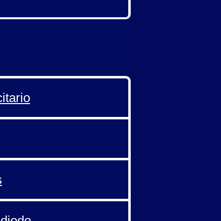
itario
s
 diodo