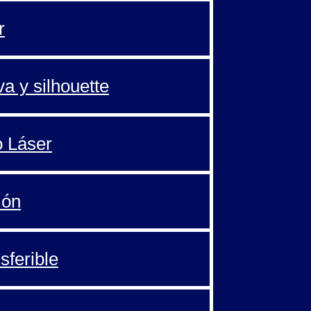
r
va y silhouette
o Láser
ión
sferible