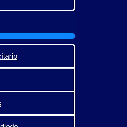
itario
s
 diodo