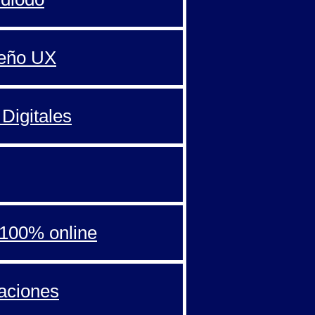
seño UX
Digitales
100% online
aciones