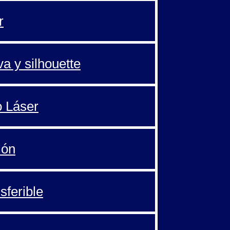
r
va y silhouette
o Láser
ión
sferible