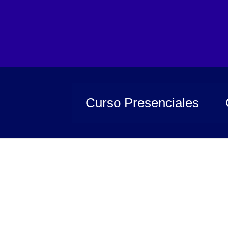
Ir
al
contenido
Curso Presenciales