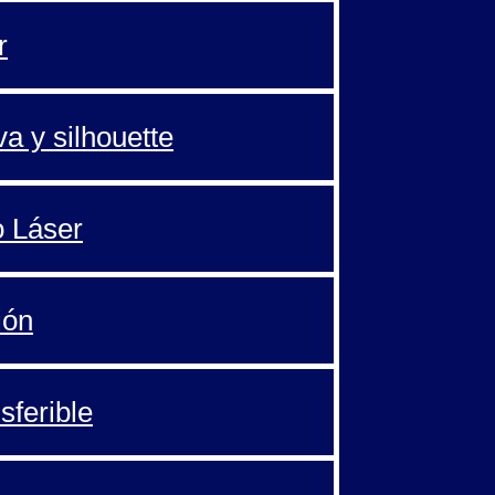
r
va y silhouette
o Láser
ión
sferible