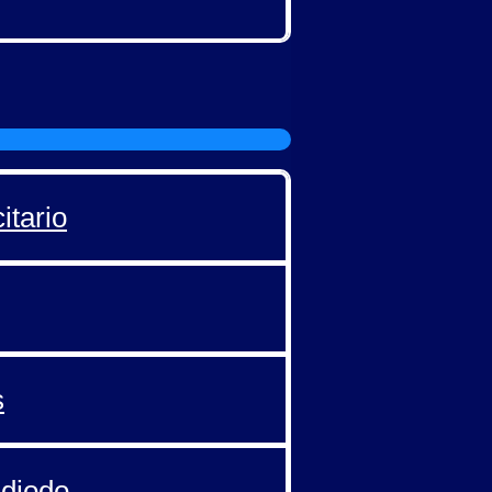
itario
s
 diodo