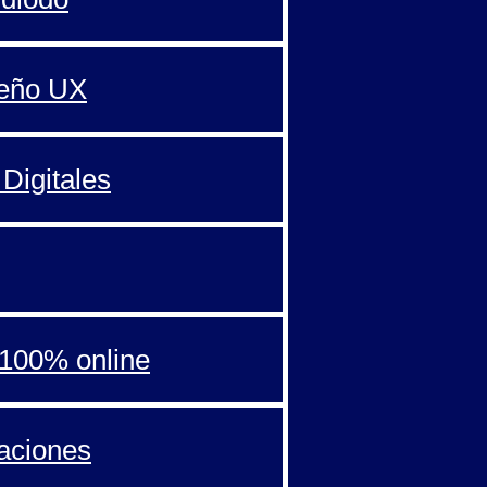
seño UX
Digitales
100% online
aciones