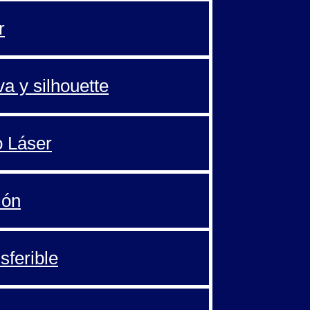
r
va y silhouette
o Láser
ión
sferible