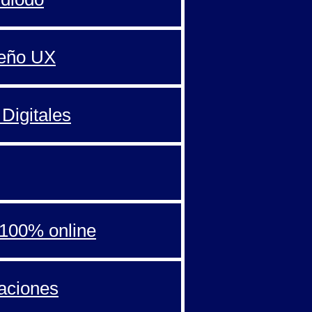
seño UX
Digitales
100% online
aciones