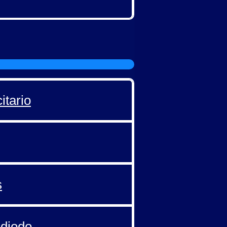
itario
s
 diodo