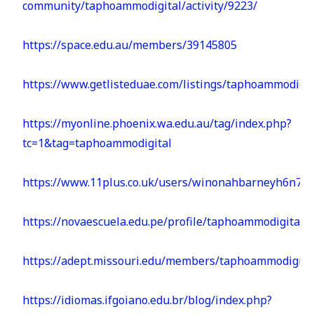
community/taphoammodigital/activity/9223/
https://space.edu.au/members/39145805
https://www.getlisteduae.com/listings/taphoammodigit
https://myonline.phoenix.wa.edu.au/tag/index.php?
tc=1&tag=taphoammodigital
https://www.11plus.co.uk/users/winonahbarneyh6n7a/
https://novaescuela.edu.pe/profile/taphoammodigital/
https://adept.missouri.edu/members/taphoammodigita
https://idiomas.ifgoiano.edu.br/blog/index.php?