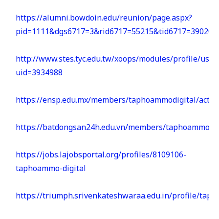
https://alumni.bowdoin.edu/reunion/page.aspx?
pid=1111&dgs6717=3&rid6717=55215&tid6717=39020
http://www.stes.tyc.edu.tw/xoops/modules/profile/user
uid=3934988
https://ensp.edu.mx/members/taphoammodigital/activi
https://batdongsan24h.edu.vn/members/taphoammodigi
https://jobs.lajobsportal.org/profiles/8109106-
taphoammo-digital
https://triumph.srivenkateshwaraa.edu.in/profile/tap