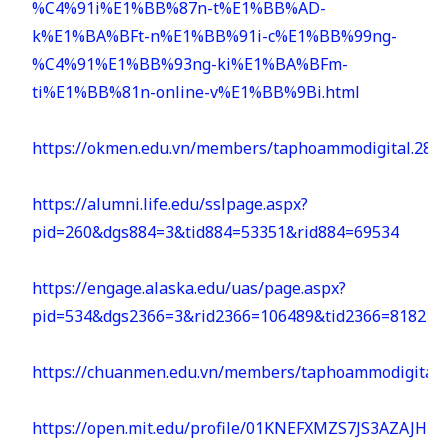
%C4%91i%E1%BB%87n-t%E1%BB%AD-
k%E1%BA%BFt-n%E1%BB%91i-c%E1%BB%99ng-
%C4%91%E1%BB%93ng-ki%E1%BA%BFm-
ti%E1%BB%81n-online-v%E1%BB%9Bi.html
https://okmen.edu.vn/members/taphoammodigital.288
https://alumni.life.edu/sslpage.aspx?
pid=260&dgs884=3&tid884=53351&rid884=69534
https://engage.alaska.edu/uas/page.aspx?
pid=534&dgs2366=3&rid2366=106489&tid2366=81821
https://chuanmen.edu.vn/members/taphoammodigital.
https://open.mit.edu/profile/01KNEFXMZS7JS3AZAJH2