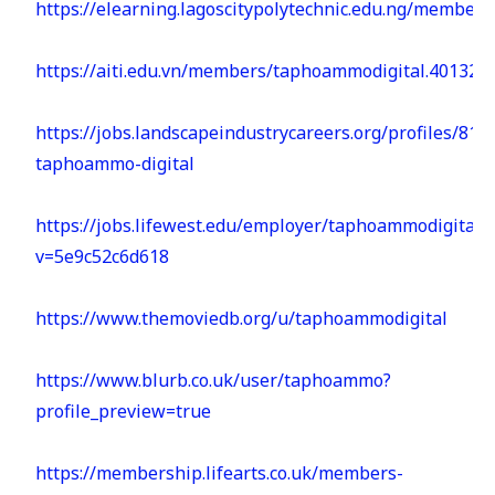
https://elearning.lagoscitypolytechnic.edu.ng/members
https://aiti.edu.vn/members/taphoammodigital.40132/
https://jobs.landscapeindustrycareers.org/profiles/810
taphoammo-digital
https://jobs.lifewest.edu/employer/taphoammodigital/?
v=5e9c52c6d618
https://www.themoviedb.org/u/taphoammodigital
https://www.blurb.co.uk/user/taphoammo?
profile_preview=true
https://membership.lifearts.co.uk/members-