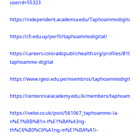
userid=55323
https://independent.academia.edu/Taphoammodigital
https://cfi.edu.uy/perfil/taphoammodigital/
https://careers.coloradopublichealth.org/profiles/8109
taphoammo-digital
https://www.igesi.edu.pe/miembros/taphoammodigital/a
https://centennialacademy.edu.lk/members/taphoammod
https://ivebo.co.uk/post/561067_taphoammo-la-
n%E1%BB%81n-t%E1%BA%A3ng-
th%C6%B0%C6%A1ng-m%E1%BA%A1i-