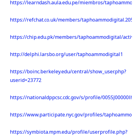
https://learndash.aula.edu.pe/miembros/taphoammodigi
https://refchat.co.uk/members/taphoammodigital.2052
https://chip.edu.pk/members/taphoammodigital/activit
http://delphi.larsbo.org/user/taphoammodigital1
https://boinc.berkeley.edu/central/show_user.php?
userid=23772
https://nationaldppcsc.cdc.gov/s/profile/005SJ00000lhS
https://www.participate.nyc.gov/profiles/taphoammodigi
https://symbiota.mpm.edu/profile/userprofile.php?