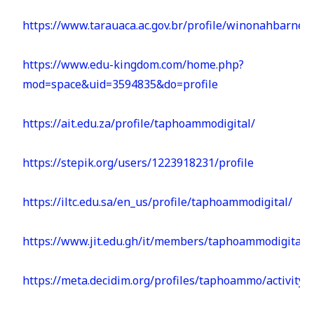
https://www.tarauaca.ac.gov.br/profile/winonahbarney
https://www.edu-kingdom.com/home.php?
mod=space&uid=3594835&do=profile
https://ait.edu.za/profile/taphoammodigital/
https://stepik.org/users/1223918231/profile
https://iltc.edu.sa/en_us/profile/taphoammodigital/
https://www.jit.edu.gh/it/members/taphoammodigital/a
https://meta.decidim.org/profiles/taphoammo/activity