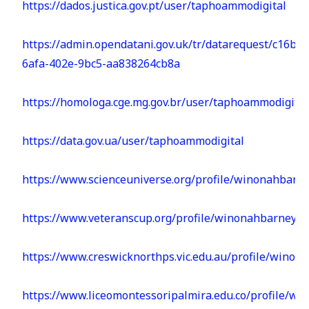
https://dados.justica.gov.pt/user/taphoammodigital
https://admin.opendatani.gov.uk/tr/datarequest/c16b5
6afa-402e-9bc5-aa838264cb8a
https://homologa.cge.mg.gov.br/user/taphoammodigital
https://data.gov.ua/user/taphoammodigital
https://www.scienceuniverse.org/profile/winonahbarn
https://www.veteranscup.org/profile/winonahbarneyh6
https://www.creswicknorthps.vic.edu.au/profile/wino
https://www.liceomontessoripalmira.edu.co/profile/w