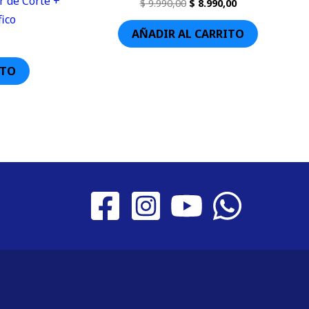
r de Corte +
$
9.990,00
$
8.990,00
ico
AÑADIR AL CARRITO
ITO