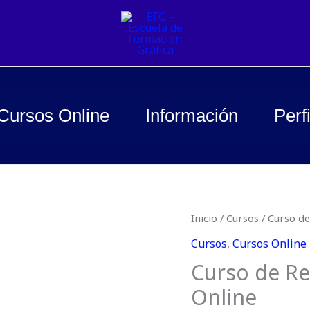
Cursos Online
Información
Perfi
El
Curso
Inicio
/
Cursos
/ Curso d
prec
de
Cursos
,
Cursos Online
orig
Realización
Curso de Re
era:
de
$ 2.
Online
MockUp