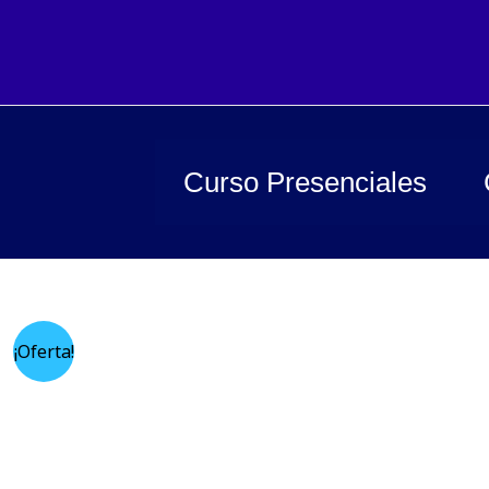
Ir
al
contenido
Curso Presenciales
¡Oferta!