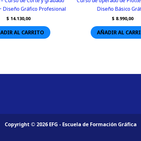
 – Curso de Corte y grabado
Curso de operado de Plotte
+ Diseño Gráfico Profesional
Diseño Básico Gráf
$
14.130,00
$
8.990,00
ADIR AL CARRITO
AÑADIR AL CARR
Copyright © 2026 EFG - Escuela de Formación Gráfica