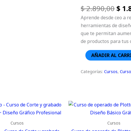
-
$
2.890,00
$
1.
100%
Online
Aprende desde ceo a r
cantidad
herramientas de diseño
que te permitan aument
de productos para tus 
AÑADIR AL CARR
Categorías:
Cursos
,
Curso
Cursos
Cursos