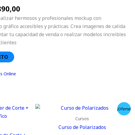
890,00
ealizar hermosos y profesionales mockup con
 gráfico accesibles y prácticas. Crea imagenes de calida
ar tu capacidad de venda o realizar modelos increibles
clientes
ITO
s Online
El
El
¡Oferta!
precio
precio
original
actual
Cursos
era:
es:
Curso de Polarizados
$ 9.990,00.
$ 8.990,00.