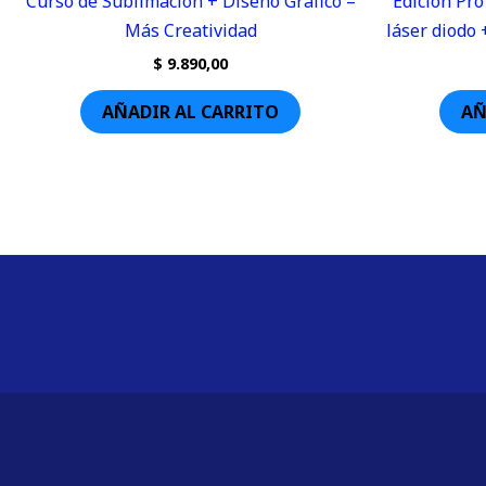
Curso de Sublimación + Diseño Gráfico –
Edición Pro
Más Creatividad
láser diodo 
$
9.890,00
AÑADIR AL CARRITO
AÑ