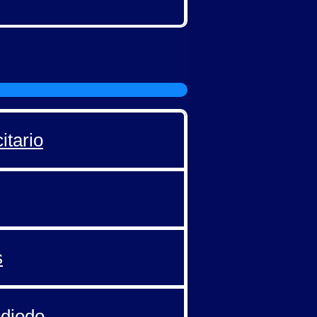
itario
s
 diodo