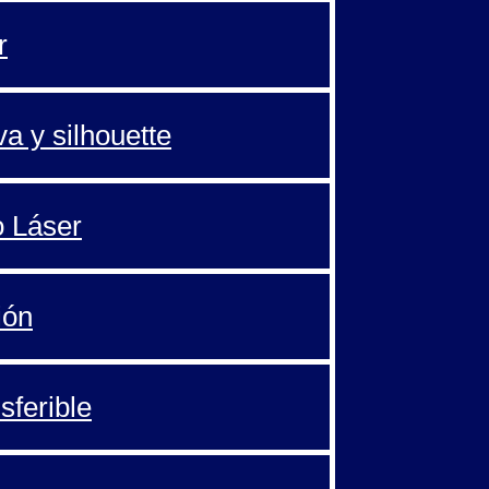
r
va y silhouette
o Láser
ión
sferible