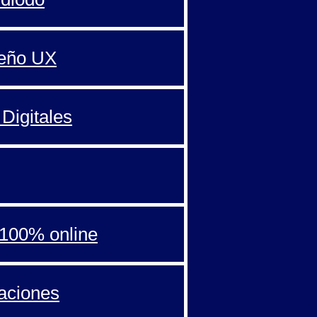
seño UX
Digitales
100% online
aciones