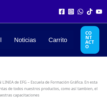
CO
NT
l
Noticias
Carrito
ACT
O
LINEA de EFG – Escuela de Formación Gráfica. En esta
ntas de todos nuestros productos, como así tambien, el
nuestras capacitaciones