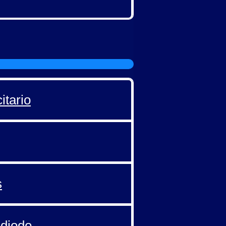
itario
s
 diodo