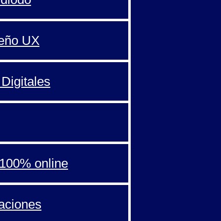
seño UX
Digitales
100% online
aciones