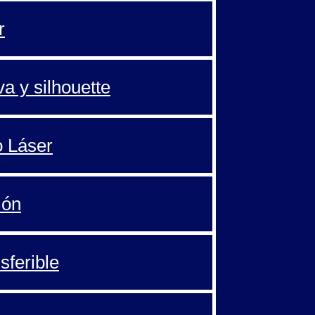
r
va y silhouette
o Láser
ión
sferible